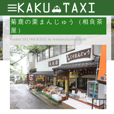
菊鹿の栗まんじゅう（相良茶
屋）
Posted
2017年6月25日
by
wakamatsumasayuki