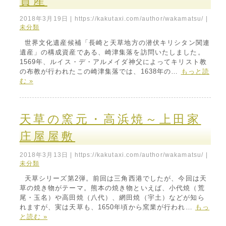
資産
2018年3月19日
|
https://kakutaxi.com/author/wakamatsu/
|
未分類
世界文化遺産候補「長崎と天草地方の潜伏キリシタン関連
遺産」の構成資産である、崎津集落を訪問いたしました。
1569年、ルイス・デ・アルメイダ神父によってキリスト教
の布教が行われたこの崎津集落では、1638年の…
もっと読
む »
天草の窯元・高浜焼～上田家
庄屋屋敷
2018年3月13日
|
https://kakutaxi.com/author/wakamatsu/
|
未分類
天草シリーズ第2弾。前回は三角西港でしたが、今回は天
草の焼き物がテーマ。熊本の焼き物といえば、小代焼（荒
尾・玉名）や高田焼（八代）、網田焼（宇土）などが知ら
れますが、実は天草も、1650年頃から窯業が行われ…
もっ
と読む »