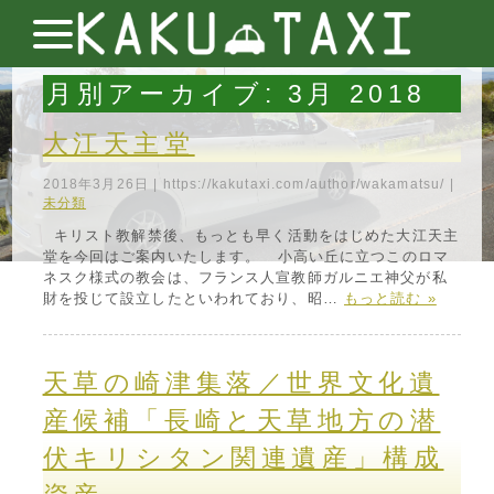
月別アーカイブ:
3月 2018
大江天主堂
2018年3月26日
|
https://kakutaxi.com/author/wakamatsu/
|
未分類
キリスト教解禁後、もっとも早く活動をはじめた大江天主
堂を今回はご案内いたします。 小高い丘に立つこのロマ
ネスク様式の教会は、フランス人宣教師ガルニエ神父が私
財を投じて設立したといわれており、昭…
もっと読む »
天草の崎津集落／世界文化遺
産候補「長崎と天草地方の潜
伏キリシタン関連遺産」構成