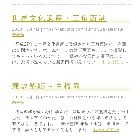
世界文化遺産・三角西港
2018年3月7日
|
https://kakutaxi.com/author/wakamatsu/
|
未分類
平成27年に世界文化遺産に登録された三角西港が、今回
の訪問地です。ホームページの背景写真も、ここで撮影し
てもらっているんですよ。 穏やかな三角ノ瀬戸の上に
は、架橋が進んでいる新天門橋が見えてい…
もっと読む »
兼坂塾跡～百梅園
2018年3月1日
|
https://kakutaxi.com/author/wakamatsu/
|
未分類
徳富蘇峰が幼い頃に学んだ、兼坂止水の私塾跡をたずねま
した。熊本市民のかたには、百梅園という梅の名所として
有名なところですね。 兼坂塾跡 兼坂止水は、細川藩士で
学者、詩人として知られており、また…
もっと読む »