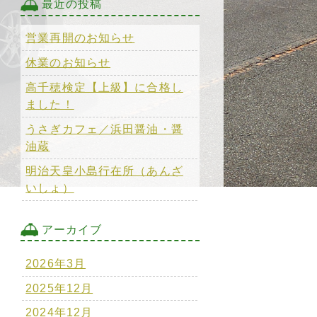
最近の投稿
営業再開のお知らせ
休業のお知らせ
高千穂検定【上級】に合格し
ました！
うさぎカフェ／浜田醤油・醤
油蔵
明治天皇小島行在所（あんざ
いしょ）
アーカイブ
2026年3月
2025年12月
2024年12月