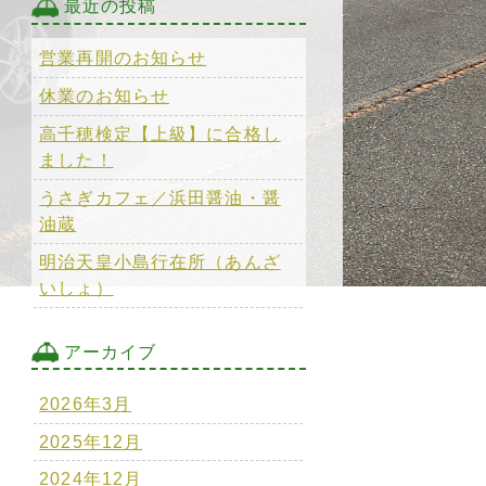
最近の投稿
営業再開のお知らせ
休業のお知らせ
高千穂検定【上級】に合格し
ました！
うさぎカフェ／浜田醤油・醤
油蔵
明治天皇小島行在所（あんざ
いしょ）
アーカイブ
2026年3月
2025年12月
2024年12月