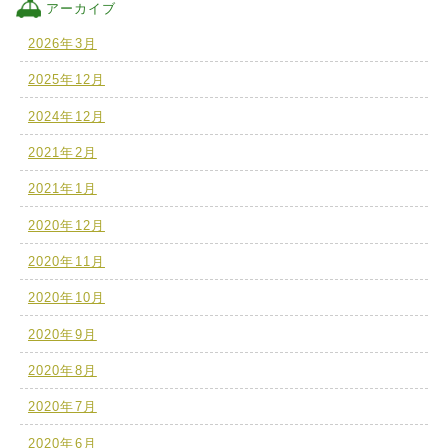
アーカイブ
2026年3月
2025年12月
2024年12月
2021年2月
2021年1月
2020年12月
2020年11月
2020年10月
2020年9月
2020年8月
2020年7月
2020年6月