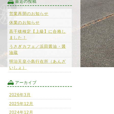
最近の投稿
営業再開のお知らせ
休業のお知らせ
高千穂検定【上級】に合格し
ました！
うさぎカフェ／浜田醤油・醤
油蔵
明治天皇小島行在所（あんざ
いしょ）
アーカイブ
2026年3月
2025年12月
2024年12月