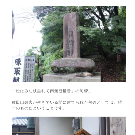
「松はみな枝垂れて南無観世音」の句碑。
種田山頭火が生きている間に建てられた句碑としては、唯
一のものだということです。