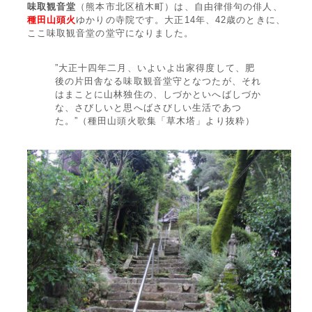
味取観音堂
（熊本市北区植木町）は、自由律俳句の俳人、
種田山頭火
ゆかりの寺院です。大正14年、42歳のときに、
ここ味取観音堂の堂守になりました。
”大正十四年二月、いよいよ出家得度して、肥
後の片田舎なる味取観音堂守となつたが、それ
はまことに山林独住の、しづかといへばしづか
な、さびしいと思へばさびしい生活であつ
た。”（種田山頭火歌集「草木塔」より抜粋）