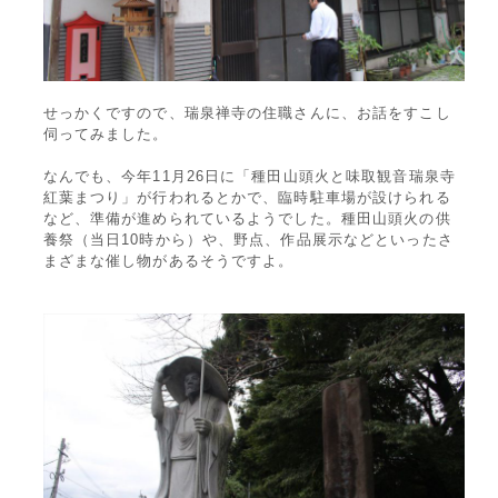
せっかくですので、瑞泉禅寺の住職さんに、お話をすこし
伺ってみました。
なんでも、今年11月26日に「種田山頭火と味取観音瑞泉寺
紅葉まつり」が行われるとかで、臨時駐車場が設けられる
など、準備が進められているようでした。種田山頭火の供
養祭（当日10時から）や、野点、作品展示などといったさ
まざまな催し物があるそうですよ。