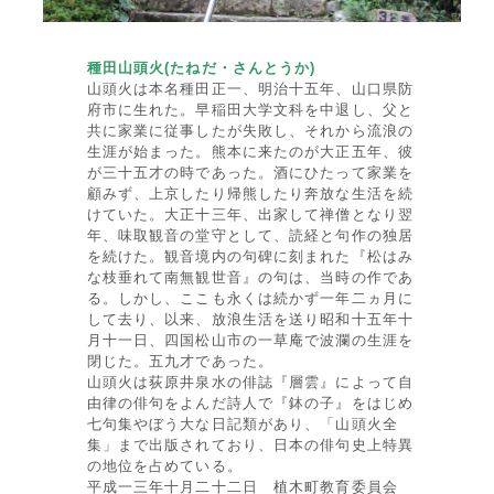
種田山頭火(たねだ・さんとうか)
山頭火は本名種田正一、明治十五年、山口県防
府市に生れた。早稲田大学文科を中退し、父と
共に家業に従事したが失敗し、それから流浪の
生涯が始まった。熊本に来たのが大正五年、彼
が三十五才の時であった。酒にひたって家業を
顧みず、上京したり帰熊したり奔放な生活を続
けていた。大正十三年、出家して禅僧となり翌
年、味取観音の堂守として、読経と句作の独居
を続けた。観音境内の句碑に刻まれた『松はみ
な枝垂れて南無観世音』の句は、当時の作であ
る。しかし、ここも永くは続かず一年二ヵ月に
して去り、以来、放浪生活を送り昭和十五年十
月十一日、四国松山市の一草庵で波瀾の生涯を
閉じた。五九才であった。
山頭火は荻原井泉水の俳誌『層雲』によって自
由律の俳句をよんだ詩人で『鉢の子』をはじめ
七句集やぼう大な日記類があり、「山頭火全
集」まで出版されており、日本の俳句史上特異
の地位を占めている。
平成一三年十月二十二日 植木町教育委員会