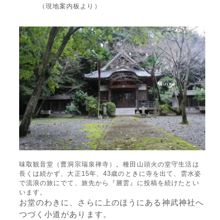
（現地案内板より）
味取観音堂（曹洞宗瑞泉禅寺）。種田山頭火の堂守生活は
長くは続かず、大正15年、43歳のときに寺を出て、雲水姿
で流浪の旅にでて、旅先から『層雲』に投稿を続けたとい
います。
お堂のわきに、さらに上のほうにある神武神社へ
つづく小道があります。