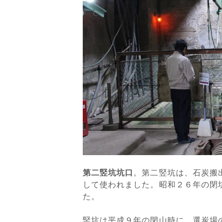
第二竪坑坑口
。第二竪坑は、石炭搬
して使われました。昭和２６年の閉
た。
竪坑は平成９年の閉山時に、選炭場