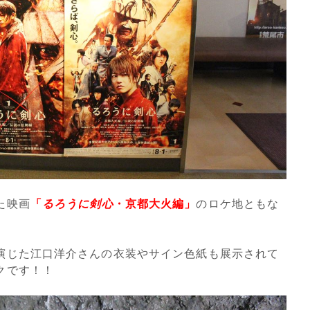
た映画
「
るろうに剣心
・京都大火編」
のロケ地ともな
演じた江口洋介さんの衣装やサイン色紙も展示されて
クです！！