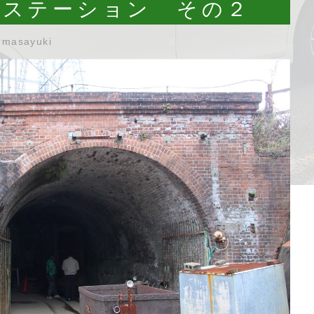
坑ステーション その２
umasayuki