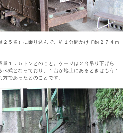
員２５名）に乗り込んで、約１分間かけて約２７４ｍ
。
載量１．５トンとのこと。ケージは２台吊り下げら
るべ式となっており、１台が地上にあるときはもう１
れ方であったとのことです。