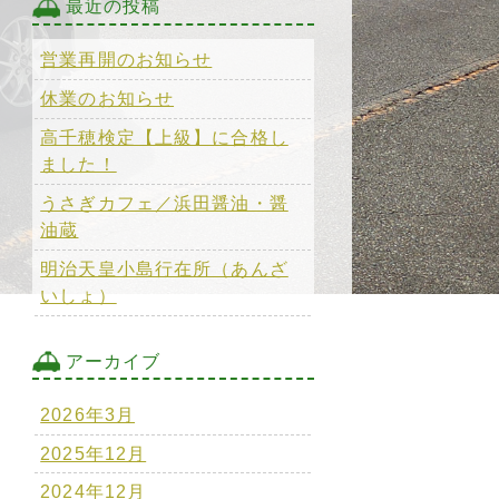
最近の投稿
営業再開のお知らせ
休業のお知らせ
高千穂検定【上級】に合格し
ました！
うさぎカフェ／浜田醤油・醤
油蔵
明治天皇小島行在所（あんざ
いしょ）
アーカイブ
2026年3月
2025年12月
2024年12月