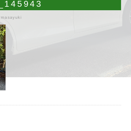
_145943
umasayuki