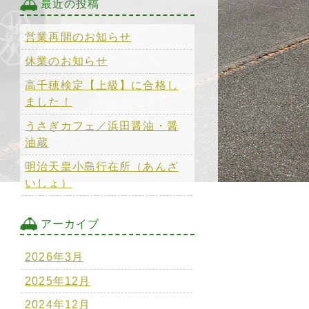
最近の投稿
営業再開のお知らせ
休業のお知らせ
高千穂検定【上級】に合格し
ました！
うさぎカフェ／浜田醤油・醤
油蔵
明治天皇小島行在所（あんざ
いしょ）
アーカイブ
2026年3月
2025年12月
2024年12月