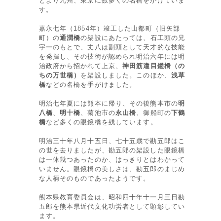
とより九州、東京に数多くの名橋をかけていま
す。
嘉永七年（1854年）竣工した山都町（旧矢部
町）の
通潤橋
の架設にあたっては、石工頭の兄
宇一のもとで、丈八は副頭として天才的な技能
を発揮し、その技術が認められ明治六年には明
治政府から招かれて上京、
神田筋違目鑑橋（の
ちの万世橋）
を架設しました。このほか、
浅草
橋
などの名橋を手がけました。
明治七年夏には熊本に帰り、その後熊本市の
明
八橋
、
明十橋
、菊池市の
永山橋
、御船町の
下鶴
橋
など多くの眼鏡橋を残しています。
明治三十年八月十五日、七十五歳で勘五郎はこ
の世を去りましたが、勘五郎の架設した眼鏡橋
は一体幾つあったのか、はっきりとはわかって
いません。眼鏡橋の美しさは、勘五郎のまじめ
な人柄そのものであったようです。
熊本県教育委員会は、昭和四十年十一月三日勘
五郎を熊本県近代文化功労者として顕彰してい
ます。