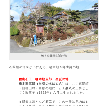
橋本勘五郎生誕の地
石匠館の道向かいにある、橋本勘五郎生誕の地。
種山石工 橋本勘五郎 生誕の地
橋本勘五郎（当初の名は丈八）
は、ここ東陽町
（旧種山村）西原の地に、石工
嘉八
の三男とし
て文政五年（1822年）六月に生まれました。
血縁者はほとんど石工で、この一族は県内はも