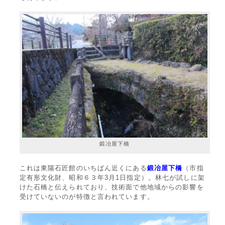
鍛冶屋下橋
これは東陽石匠館のいちばん近くにある
鍛冶屋下橋
（市指
定有形文化財、昭和６３年3月1日指定）。林七が試しに架
けた石橋と伝えられており、技術面で他地域からの影響を
受けていないのが特徴と言われています。