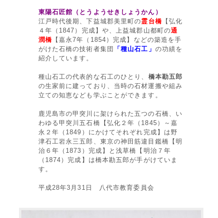
東陽石匠館（とうようせきしょうかん）
江戸時代後期、下益城郡美里町の
霊台橋
【弘化
４年（1847）完成】や、上益城郡山都町の
通
潤橋
【嘉永7年（1854）完成】などの築造を手
がけた石橋の技術者集団
「種山石工」
の功績を
紹介しています。
種山石工の代表的な石工のひとり、
橋本勘五郎
の生家前に建っており、当時の石材運搬や組み
立ての知恵なども学ぶことができます。
鹿児島市の甲突川に架けられた五つの石橋、い
わゆる甲突川五石橋【弘化２年（1845）～嘉
永２年（1849）にかけてそれぞれ完成】は野
津石工岩永三五郎、東京の神田筋違目鑑橋【明
治６年（1873）完成】と浅草橋【明治７年
（1874）完成】は橋本勘五郎が手がけていま
す。
平成28年3月31日 八代市教育委員会