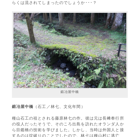
らくは流されてしまったのでしょうか･･･？
鍛冶屋中橋
鍛冶屋中橋
（石工／林七、文化年間）
種山石工の祖とされる藤原林七の作。彼は元は長﨑奉行所
の役人だったそうで、そのころ出島を訪れたオランダ人か
ら目鑑橋の技術を学びました。しかし、当時は外国人と接
するのは掟破りのことでしたので、林七は種山村に逃亡