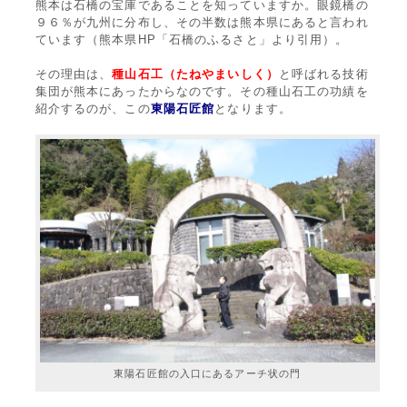
熊本は石橋の宝庫であることを知っていますか。眼鏡橋の
９６％が九州に分布し、その半数は熊本県にあると言われ
ています（熊本県HP「石橋のふるさと」より引用）。
その理由は、
種山石工（たねやまいしく）
と呼ばれる技術
集団が熊本にあったからなのです。その種山石工の功績を
紹介するのが、この
東陽石匠館
となります。
東陽石匠館の入口にあるアーチ状の門