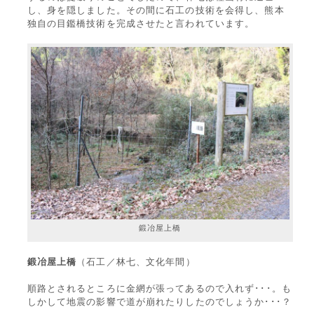
し、身を隠しました。その間に石工の技術を会得し、熊本
独自の目鑑橋技術を完成させたと言われています。
鍛冶屋上橋
鍛冶屋上橋
（石工／林七、文化年間）
順路とされるところに金網が張ってあるので入れず･･･。も
しかして地震の影響で道が崩れたりしたのでしょうか･･･？