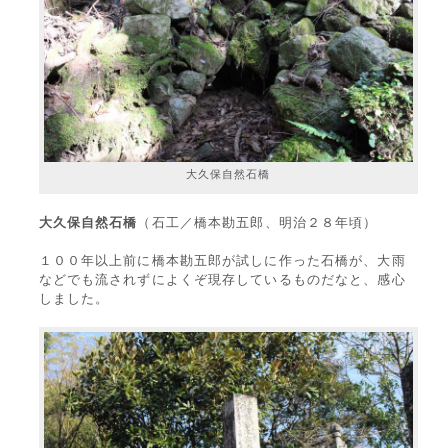
大久保自然石橋
大久保自然石橋
（石工／橋本勘五郎、明治２８年頃）
１００年以上前に橋本勘五郎が試しに作った石橋が、大雨
などでも流されずによくぞ現存しているものだなと、感心
しました。