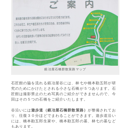
鍛冶屋石橋群散策路マップ
石匠館の脇を流れる鍛冶屋谷には、林七や橋本勘五郎が研
究のためにかけたとされる小さな石橋が５つあります。石
匠館は撮影禁止のため写真のご紹介ができませんので、今
回はその５つの石橋をご紹介いたします。
谷沿いには
遊歩道（鍛冶屋石橋群散策路）
が整備されてお
り、往復３０分ほどでまわることができます。遊歩道沿い
には、橋本勘五郎生家や、橋本勘五郎の墓、林七の墓など
もあります。