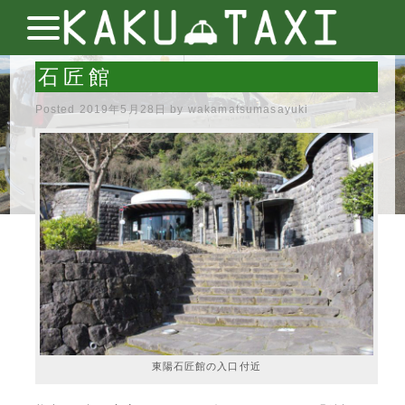
石匠館
Posted
2019年5月28日
by
wakamatsumasayuki
東陽石匠館の入口付近