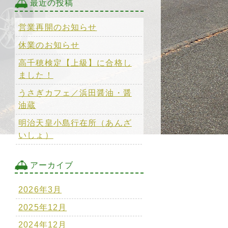
最近の投稿
営業再開のお知らせ
休業のお知らせ
高千穂検定【上級】に合格し
ました！
うさぎカフェ／浜田醤油・醤
油蔵
明治天皇小島行在所（あんざ
いしょ）
アーカイブ
2026年3月
2025年12月
2024年12月