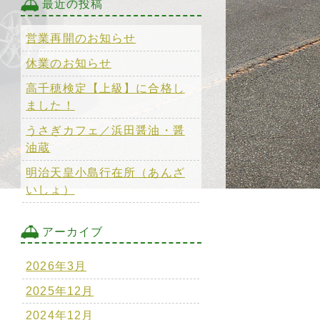
最近の投稿
営業再開のお知らせ
休業のお知らせ
高千穂検定【上級】に合格し
ました！
うさぎカフェ／浜田醤油・醤
油蔵
明治天皇小島行在所（あんざ
いしょ）
アーカイブ
2026年3月
2025年12月
2024年12月