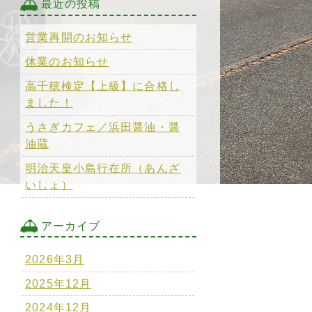
最近の投稿
営業再開のお知らせ
休業のお知らせ
高千穂検定【上級】に合格し
ました！
うさぎカフェ／浜田醤油・醤
油蔵
明治天皇小島行在所（あんざ
いしょ）
アーカイブ
2026年3月
2025年12月
2024年12月