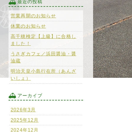
最近の投稿
営業再開のお知らせ
休業のお知らせ
高千穂検定【上級】に合格し
ました！
うさぎカフェ／浜田醤油・醤
油蔵
明治天皇小島行在所（あんざ
いしょ）
アーカイブ
2026年3月
2025年12月
2024年12月