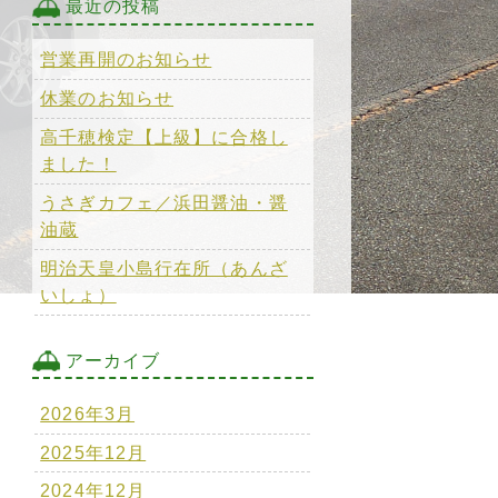
最近の投稿
営業再開のお知らせ
休業のお知らせ
高千穂検定【上級】に合格し
ました！
うさぎカフェ／浜田醤油・醤
油蔵
明治天皇小島行在所（あんざ
いしょ）
アーカイブ
2026年3月
2025年12月
2024年12月