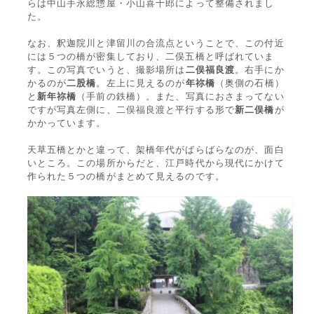
らは中山手永総惣屋・小山喜十郎によって整備されまし
た。
なお、釈迦院川と津留川の合流点ということで、この付近
には５つの橋が密集しており、二俣五橋と呼ばれていま
す。この写真でいうと、撮影場所は
二俣福良渡
。右手にか
かるのが
二股橋
。左上に見えるのが
年祢橋
（奥側の石橋）
と
新年祢橋
（手前の鉄橋）。また、写真におさまってない
ですが写真左側に、二俣福良渡と平行する形で
新二俣橋
が
かかっています。
天草五橋とかと違って、架橋年代がばらばらなのが、面白
いところ。この場所からだと、江戸時代から現代にかけて
作られた５つの橋がまとめて見えるのです。