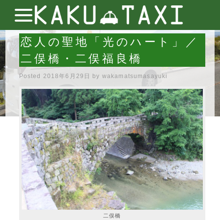
恋人の聖地「光のハート」／
二俣橋・二俣福良橋
Posted
2018年6月29日
by
wakamatsumasayuki
二俣橋