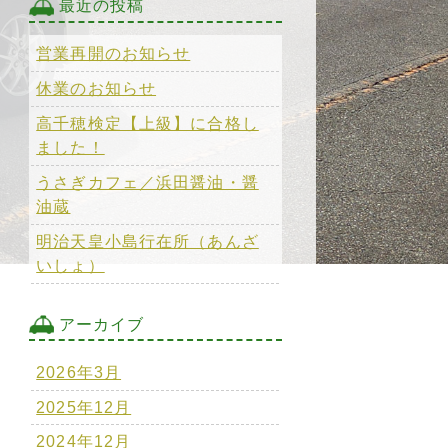
最近の投稿
営業再開のお知らせ
休業のお知らせ
高千穂検定【上級】に合格し
ました！
うさぎカフェ／浜田醤油・醤
油蔵
明治天皇小島行在所（あんざ
いしょ）
アーカイブ
2026年3月
2025年12月
2024年12月