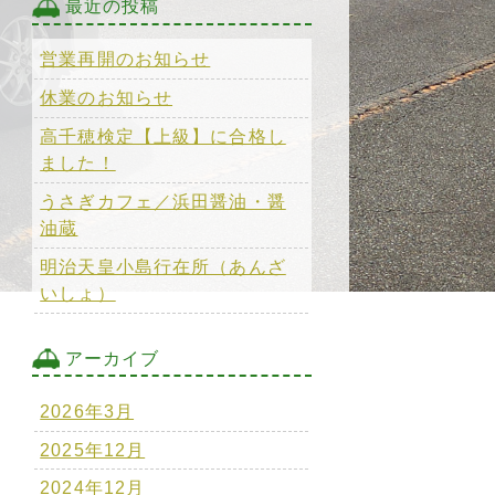
最近の投稿
営業再開のお知らせ
休業のお知らせ
高千穂検定【上級】に合格し
ました！
うさぎカフェ／浜田醤油・醤
油蔵
明治天皇小島行在所（あんざ
いしょ）
アーカイブ
2026年3月
2025年12月
2024年12月